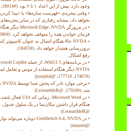
وجود دارد. پیش از این اعداد ۱ تا ۶ بود. (#18014, @CyrilleB79)
نخواهد داد، مشابه رفتاری که در سایر پنجره‌های NVDA وجود دارد. (#18160, @nvdaes)
فرمان خواندن همه را متوقف نخواهد کرد. (#17986, @josephsl)
• NVDA حالا هنگام اتصال به عنوان کامپیو
بروزرسانی هشدار خواهد داد. (#18455)
رفع اشکال
NVDA دیگر هنگام استفاده از موس و تعامل ل
(#17407, #17771, @josephsl)
• ب
شد. (#17918, @LeonarddeR)
@LeonarddeR)
@mzanm)