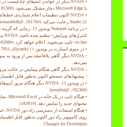
یا Microsoft Edge دچار مشکل نمی‌شود. (#18130)
Studio 21 رعایت می‌کند. (#18176, @LeonarddeR)
• در برنامه Notepad ویندو
to line» تایپ می‌شوند، اعلام خواهد کرد. (#18208, @josephsl)
• در منوی استارت در ویندوز ۱۱ 24H2: (#17951, @jcsteh)
◦ NVDA دیگر گاهی بلافاصله پس از ورود به
نمی‌دهد.
◦ NVDA دیگر گاهی هنگام پیمایش در حالت مرور هنگ نمی‌کند.
◦ پیشنهادهای جستجو اکنون به‌طور قابل اطمینان
• در ویندوز 11، NVDA دیگر هنگام م
(#18236, @josephsl)
• هنگام ت
محتوای جدید را نمایش دهد. (#18391)
روی کامپیوتر راه دور اکنون به‌طور قابل اطمینان کار می‌کند.
Changes for Developers