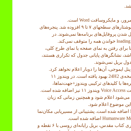
در حالت مرور، کلیدهای پیمایش سریع برای سرنوشتارهای سطحهای ۷ تا ۹ افزوده شد. پنجره‌های
شدن پروفایل‌های برنامه‌ها نمی‌شوند. در
ده از میانبرها برای رفتن به نمای صفحه یا نمای طرح کلی،
ید اعلام می‌شود. وقتی UIA فعال باشد، نشانگرهای پایانی جدول که تکراری هستند،
دول بریل نمی‌شوند.
ر آیتم‌های پنل ایموجی، آن‌ها را دوبار اعلام نخواهد کرد.
عملکرد و پایداری در منوی استارت ویندوز ۱۱ نسخه‌ی 24H2 بهبود یافته است. در ویندوز ۱۱
ه‌ی پنجره‌ها با کلیدهای ترکیبی ویندوز+جهت‌نماها،
 است.
ه می‌شود اعلام شود و همچنین زمانی که زبان
ین موضوع اعلام شود.
پشتیبانی از نمایشگر بریل NLS eReader Zoomax اضافه شده است. پشتیبانی از مسیریابی مکان‌نما
LibLouis بروز شده و جدول‌های جدیدی برای عبری کتاب مقدس، بریل رایانه‌ای روسی با ۶ نقطه و