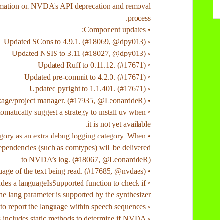
formation on NVDA’s API deprecation and removal
process.
• Component updates:
◦ Updated SCons to 4.9.1. (#18069, @dpy013)
◦ Updated NSIS to 3.11 (#18027, @dpy013)
◦ Updated Ruff to 0.11.12. (#17671)
◦ Updated pre-commit to 4.2.0. (#17671)
◦ Updated pyright to 1.1.401. (#17671)
• NVDA now uses uv as Python package/project manager. (#17935, @LeonarddeR)
tomatically suggest a strategy to install uv when
it is not yet available.
gory as an extra debug logging category. When
ependencies (such as comtypes) will be delivered
to NVDA’s log. (#18067, @LeonarddeR)
• Several additions to report the language of the text being read. (#17685, @nvdaes)
udes a languageIsSupported function to check if
he lang parameter is supported by the synthesizer.
◦ A languageHandling module has been added to report the language within speech sequences.
ncludes static methods to determine if NVDA