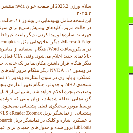
سلام ورژن 2025.2 از صفحه خوان nvda منتشر شد.
۲۰۲۵.۲
این نسخه شامل بهبودهایی در ویندوز ۱۱، حالت مرور، و مایکروسافت Word است.
فهرست سازه‌ها و پیدا کردن، دیگر باعث غیرفعال 
Microsoft Edge، دیگر اعلان‌هایی مثل «loading complete خواندن همه را متوقف نمی‌کند.
در مایکروسافت Word، هنگام استفا
حالا نمای جد
دیگر هنگام قرار داشتن مکان‌نما در یک خانه‌ی ج
در ویندوز ۱۱، NVDA دیگر هنگام مرو
نسخه‌ی 24H2 و جدیدتر، هنگام تغییر انداز
وضعیت پنجره اعلام خواهد شد. پشتیبانی از قابلیت Voice Access ویندوز ۱۱ نیز اضافه شده
گزینه‌هایی اضافه شده‌اند تا زبان متنی که خواند
توسط موتور سخنگوی فعلی پشتیبانی نمی‌شود، ا
با عملکرد اشاره و کلیک در نمایشگر بریل Humanware Monarch اضافه شده است.