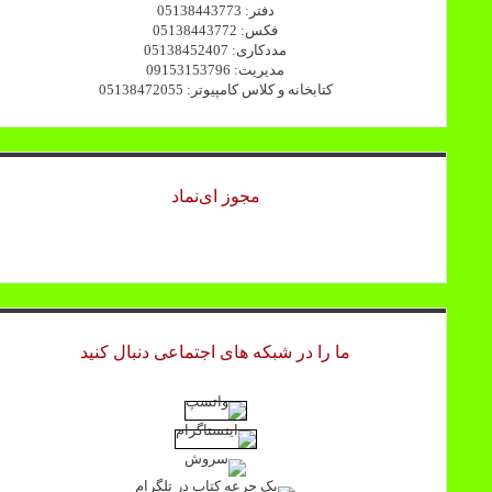
دفتر: 05138443773
فکس: 05138443772
مددکاری: 05138452407
مدیریت: 09153153796
کتابخانه و کلاس کامپیوتر: 05138472055
مجوز ای‌نماد
ما را در شبکه های اجتماعی دنبال کنید