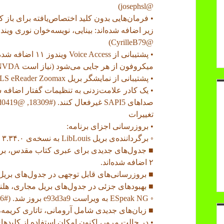
@josephsl)
@CyrilleB79)
• پشتیبانی از ess
میکروفون از هر جایی می‌شود (نیاز است NVDA نصب باشد). (#16862, #17384, @josephsl)
• پشتیبانی از نمایشگر بریل NLS eReader Zoomax افزوده شده است. (#15863, @florin-trutiu)
صداهای SAPI5 غیرفعال کنند. (#18309, @gexgd0419)
تغییرات
• بروزرسانی اجزای برنامه:
◦ برگرداننده‌ی بریل LibLouis به نسخه‌ی ۳.۳۴.۰ بروز شد. (#18227, @LeonarddeR, @codeofdusk)
۲ اضافه شده‌اند.
■ بروزرسانی‌های قابل توجهی در جدول‌های بریل 
■ بهبودهای جزئی در جدول‌های بریل مجاری، هلن
◦ ESpeak NG به ویراست e93d3a9 بروز شد. (#17896)
■ زبان‌های جدیدی شامل آرومانی، تاتاری کریمه، 