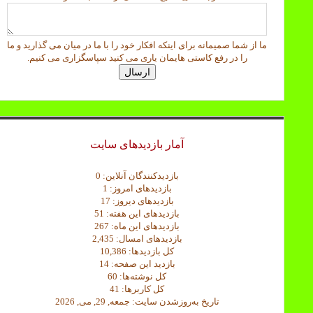
ز
ن
خ
ما از شما صمیمانه برای اینکه افکار خود را با ما در میان می گذارید و ما
و
را در رفع کاستی هایمان یاری می کنید سپاسگزاری می کنیم.
ا
ارسال
ه
د
ت
و
ج
ه
آمار بازدیدهای سایت
بازدیدکنندگان آنلاین:
0
بازدیدهای امروز:
1
بازدیدهای دیروز:
17
بازدیدهای این هفته:
51
بازدیدهای این ماه:
267
بازدیدهای امسال:
2,435
کل بازدیدها:
10,386
بازدید این صفحه:
14
کل نوشته‌ها:
60
کل کاربرها:
41
تاریخ به‌روزشدن سایت:
جمعه, 29, می, 2026