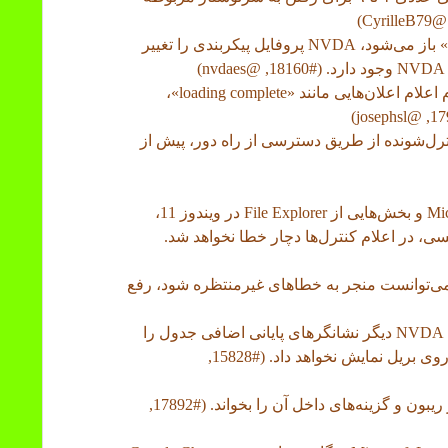
• وقتی پنجره‌ی «فهرست سازه‌ها» یا «پیدا کردن» باز می‌شود، NVDA پروفایل پیکربندی را تغییر
• در مرورگر Microsoft Edge، NVDA دیگر هنگام اعلام اعلان‌هایی مانند «loading complete»،
تر کنترل‌شونده از طریق دسترسی از راه دور، پیش از
• در برنامه‌های WinUI 3، از جمله Microsoft Copilot و بخش‌هایی از File Explorer در ویندوز 11،
مسی، در اعلام کنترل‌ها دچار خطا نخواهد شد.
رخی موارد نادر که پخش صدا توسط NVDA می‌توانست منجر به خطاهای غیرمنتظره شود، رفع
• در Microsoft Word، زمانی که UIA فعال باشد، NVDA دیگر نشانگرهای پایانی اضافی جدول را
هنگام قرار داشتن مکان‌نما در یک سلول جدول، روی بریل نمایش نخواهد داد. (#15828,
• در Geekbench 6.4، NVDA دوباره می‌تواند نوار ریبون و گزینه‌های داخل آن را بخواند. (#17892,