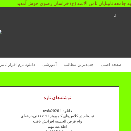
به جامعه نابینایان ثامن الائمه (ع) خراسان رضوی خوش آمدید
Open
Search
ج
Bar
ن
ث
ا
(
صفحه اصلی
جدیدترین مطالب
آموزشی
دانلود نرم افزار ثامن
خ
ر
Sidebar
نوشته‌های تازه
دانلود nvda2026.1
ثبت‌نام در کلاس‌های کامپیوتر i c d l فنی‌حرفه‌ای
وام قرض الحسنه افزایش یافت
اطلاعیه مهم