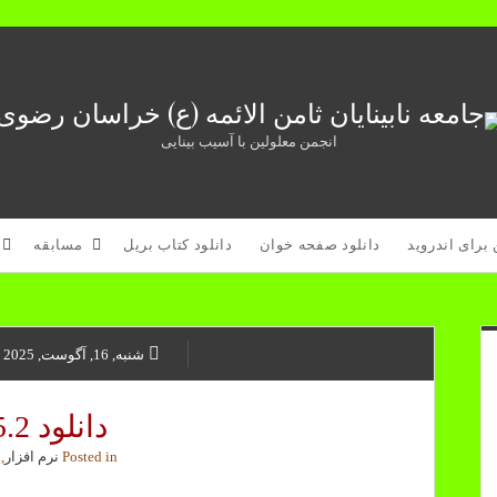
امعه
ابینایان
انجمن معلولین با آسیب بینایی
امن
لائمه
ع)
en
Open
 برای اندروید
دانلود صفحه خوان
دانلود کتاب بریل
مسابقه
wn
Dropdown
راسان
Menu
nu
ضوی
شنبه, 16, آگوست, 2025
دانلود nvda 2025.2
Posted in
نرم افزار
 and