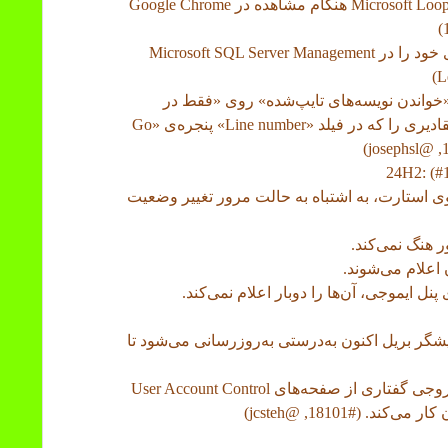
• NVDA دیگر در خواندن آیتم‌های چک‌لیست در Microsoft Loop هنگام مشاهده در Google Chrome
• NVDA اکنون تنظیمات اعلام شماره‌ی خط‌های خود را در Microsoft SQL Server Management
ز 11، زمانی که گزینه «خواندن نویسه‌های تایپ‌شده» روی «فقط در
کنترل‌های ویرایش» تنظیم شده باشد، NVDA مقادیری را که در فیلد «Line number» پنجره‌ی «Go
 منوی استارت، به اشتباه به حالت مرور تغییر وضعیت
 اعلام می‌شوند.
رور آیتم‌های پنل ایموجی، آن‌ها را دوبار اعلام نمی‌کند.
ایپ در یک خانه در Microsoft Excel، نمایشگر بریل اکنون به‌درستی به‌روزرسانی می‌شود تا
• هنگام استفاده از دسترسی راه دور NVDA، خروجی گفتاری از صفحه‌های User Account Control
 (#18101, @jcsteh)