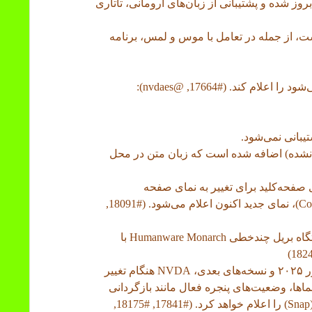
یل تایلندی درجه ۲ اضافه شده‌اند. eSpeak NG بروز شده و پشتیبانی از زبان‌های آرومانی، تاتاری
ست، از جمله در تعامل با موس و لمس، برنامه
یبانی نمی‌شود.
ن نشده) اضافه شده است که زبان متن در محل
از میانبرهای صفحه‌کلید برای تغییر به نمای صفحه
(Control+Alt+P) یا نمای طرح کلی (Control+Alt+O)، نمای جدید اکنون اعلام می‌شود. (#18091,
• حالا امکان مسیریابی به هر خانه‌ی بریل در دستگاه بریل چند‌خطی Humanware Monarch با
• در بروزرسانی ویندوز ۱۱ نسخه‌ی ۲۰۲۴ و سِروِر ۲۰۲۵ و نسخه‌های بعدی، NVDA هنگام تغییر
ها، وضعیت‌های پنجره فعال مانند بازگردانی
(Restore)، حداکثرسازی (Maximize) و چسباندن (Snap) را اعلام خواهد کرد. (#17841, #18175,