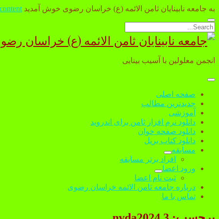
به جامعه نابینایان ثامن الائمه (ع) خراسان رضوی خوش آمدید
 content
Open
Search
search
جامعه
bar
نابینایان
انجمن معلولین با آسیب بینایی
ثامن
الائمه
open
menu
صفحه اصلی
(ع)
جدیدترین مطالب
آموزشی
خراسان
دانلود نرم افزار ثامن برای اندروید
رضوی
دانلود صفحه خوان
دانلود کتاب بریل
مسابقه
open
افراد برتر مسابقه
dropdown
ورود اعضا
menu
open
ثبت نام اعضا
dropdown
درباره جامعه ثامن الائمه خراسان رضوی
menu
تماس با ما
برچسب:
nvda2024.3