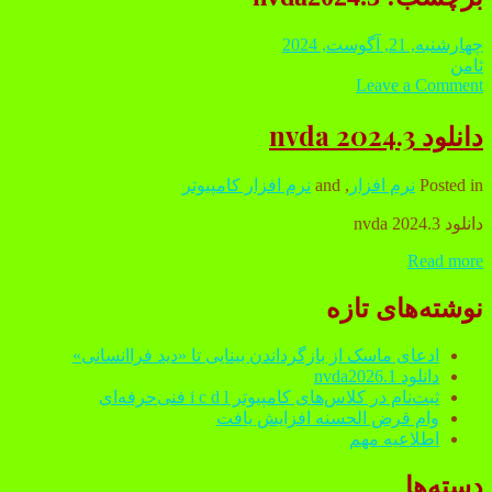
چهارشنبه, 21, آگوست, 2024
ثامن
Leave a Comment
دانلود nvda 2024.3
Posted in
نرم افزار
, and
نرم افزار کامپیوتر
دانلود nvda 2024.3
Read more
دانلود
nvda
2024.3
Sidebar
نوشته‌های تازه
ادعای ماسک از بازگرداندن بینایی تا «دید فراانسانی»
دانلود nvda2026.1
ثبت‌نام در کلاس‌های کامپیوتر i c d l فنی‌حرفه‌ای
وام قرض الحسنه افزایش یافت
اطلاعیه مهم
دسته‌ها