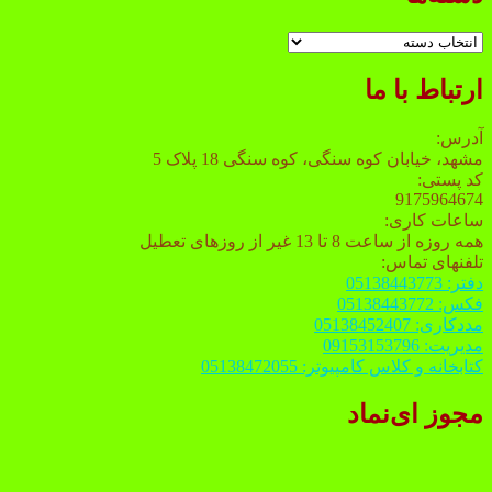
دسته‌ها
ارتباط با ما
آدرس:
مشهد، خیابان کوه سنگی، کوه سنگی 18 پلاک 5
کد پستی:
9175964674
ساعات کاری:
همه روزه از ساعت 8 تا 13 غیر از روزهای تعطیل
تلفنهای تماس:
دفتر: 05138443773
فکس: 05138443772
مددکاری: 05138452407
مدیریت: 09153153796
کتابخانه و کلاس کامپیوتر: 05138472055
مجوز ای‌نماد