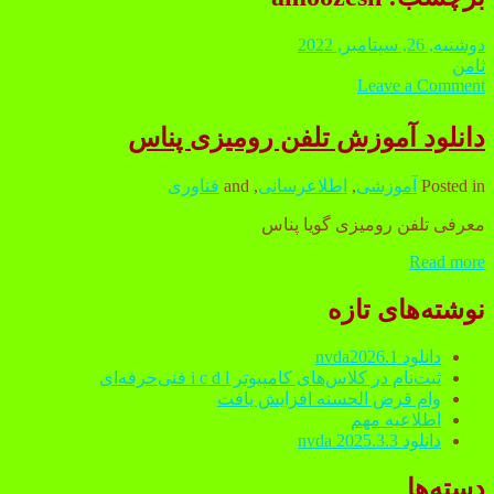
دوشنبه, 26, سپتامبر, 2022
ثامن
Leave a Comment
دانلود آموزش تلفن رومیزی پناس
Posted in
آموزشی
,
اطلاعرسانی
, and
فناوری
معرفی تلفن رومیزی گویا پناس
Read more
دانلود
آموزش
Sidebar
تلفن
نوشته‌های تازه
رومیزی
پناس
دانلود nvda2026.1
ثبت‌نام در کلاس‌های کامپیوتر i c d l فنی‌حرفه‌ای
وام قرض الحسنه افزایش یافت
اطلاعیه مهم
دانلود nvda 2025.3.3
دسته‌ها