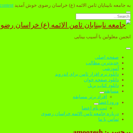
به جامعه نابینایان ثامن الائمه (ع) خراسان رضوی خوش آمدید
 content
Open
Search
search
جامعه
bar
نابینایان
انجمن معلولین با آسیب بینایی
ثامن
الائمه
open
menu
صفحه اصلی
(ع)
جدیدترین مطالب
آموزشی
خراسان
دانلود نرم افزار ثامن برای اندروید
رضوی
دانلود صفحه خوان
دانلود کتاب بریل
مسابقه
open
افراد برتر مسابقه
dropdown
ورود اعضا
menu
open
ثبت نام اعضا
dropdown
درباره جامعه ثامن الائمه خراسان رضوی
menu
تماس با ما
برچسب:
amoozesh