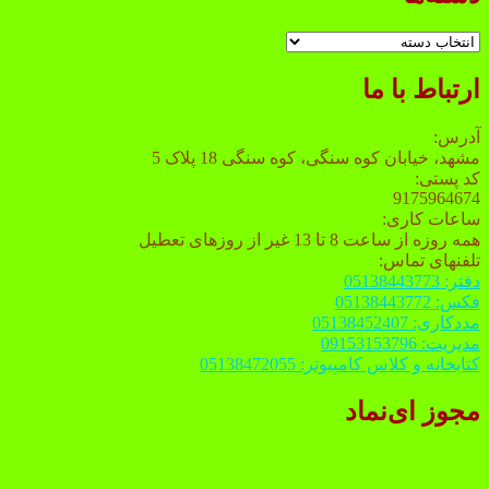
دسته‌ها
ارتباط با ما
آدرس:
مشهد، خیابان کوه سنگی، کوه سنگی 18 پلاک 5
کد پستی:
9175964674
ساعات کاری:
همه روزه از ساعت 8 تا 13 غیر از روزهای تعطیل
تلفنهای تماس:
دفتر: 05138443773
فکس: 05138443772
مددکاری: 05138452407
مدیریت: 09153153796
کتابخانه و کلاس کامپیوتر: 05138472055
مجوز ای‌نماد