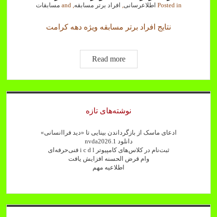
Posted in
اطلاعرسانی
,
افراد برتر مسابقه
, and
مسابقات
نتایج افراد برتر مسابقه ویژه دهه کرامت
افراد
Read more
برتر
مسابقه
ویژه
Sidebar
دهه
نوشته‌های تازه
کرامت
ادعای ماسک از بازگرداندن بینایی تا «دید فراانسانی»
دانلود nvda2026.1
ثبت‌نام در کلاس‌های کامپیوتر i c d l فنی‌حرفه‌ای
وام قرض الحسنه افزایش یافت
اطلاعیه مهم