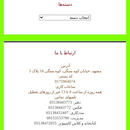
دسته‌ها
دسته‌ها
ارتباط با ما
آدرس:
مشهد، خیابان کوه سنگی، کوه سنگی 18 پلاک 5
کد پستی:
9175964674
ساعات کاری:
همه روزه از ساعت 8 تا 13 غیر از روزهای تعطیل
تلفنهای تماس:
دفتر: 05138443773
فکس: 05138443772
مددکاری: 05138452407
مدیریت: 09153153796
کتابخانه و کلاس کامپیوتر: 05138472055