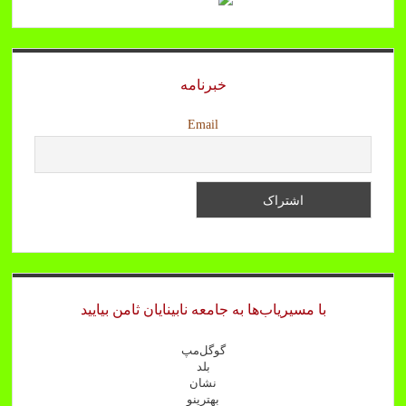
خبرنامه
Email
با مسیریاب‌ها به جامعه نابینایان ثامن بیایید
گوگل‌مپ
بلد
نشان
بهترینو