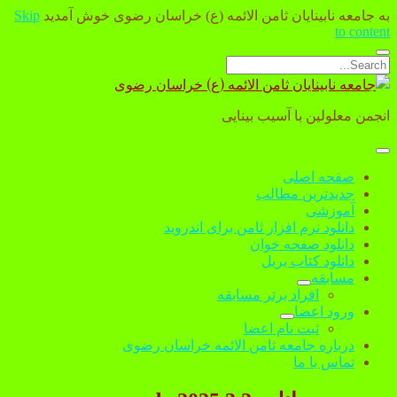
به جامعه نابینایان ثامن الائمه (ع) خراسان رضوی خوش آمدید
Skip
to content
Open
Search
search
جامعه
bar
نابینایان
انجمن معلولین با آسیب بینایی
ثامن
الائمه
(ع)
open
menu
خراسان
صفحه اصلی
رضوی
جدیدترین مطالب
آموزشی
دانلود نرم افزار ثامن برای اندروید
دانلود صفحه خوان
دانلود کتاب بریل
مسابقه
open
افراد برتر مسابقه
dropdown
ورود اعضا
menu
open
ثبت نام اعضا
dropdown
درباره جامعه ثامن الائمه خراسان رضوی
menu
تماس با ما