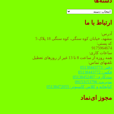
دسته‌ها
دسته‌ها
ارتباط با ما
آدرس:
مشهد، خیابان کوه سنگی، کوه سنگی 18 پلاک 5
کد پستی:
9175964674
ساعات کاری:
همه روزه از ساعت 8 تا 13 غیر از روزهای تعطیل
تلفنهای تماس:
دفتر: 05138443773
فکس: 05138443772
مددکاری: 05138452407
مدیریت: 09153153796
کتابخانه و کلاس کامپیوتر: 05138472055
مجوز ای‌نماد