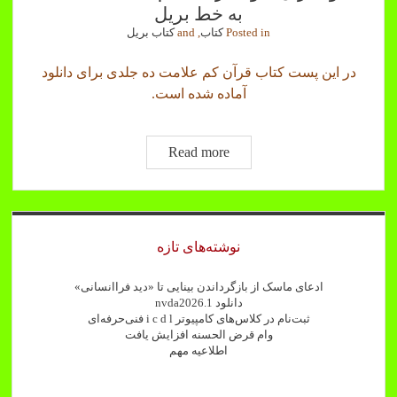
به خط بریل
Posted in
کتاب
, and
کتاب بریل
در این پست کتاب قرآن کم علامت ده جلدی برای دانلود
آماده شده است.
دانلود
Read more
قرآن
بدونه
ترجمه
Sidebar
کم
نوشته‌های تازه
علامت
ده
ادعای ماسک از بازگرداندن بینایی تا «دید فراانسانی»
جلدی
دانلود nvda2026.1
ثبت‌نام در کلاس‌های کامپیوتر i c d l فنی‌حرفه‌ای
به
وام قرض الحسنه افزایش یافت
خط
اطلاعیه مهم
بریل