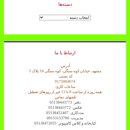
دسته‌ها
دسته‌ها
ارتباط با ما
آدرس:
مشهد، خیابان کوه سنگی، کوه سنگی 18 پلاک 5
کد پستی:
9175964674
ساعات کاری:
همه روزه از ساعت 8 تا 13 غیر از روزهای تعطیل
تلفنهای تماس:
دفتر: 05138443773
فکس: 05138443772
مددکاری: 05138452407
مدیریت: 09153153796
کتابخانه و کلاس کامپیوتر: 05138472055