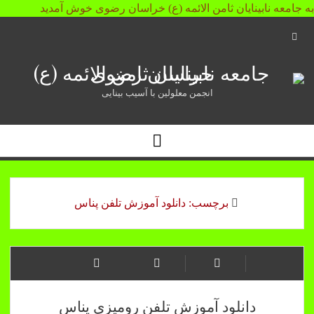
به جامعه نابینایان ثامن الائمه (ع) خراسان رضوی خوش آمدید
Open
Search
جامعه
Bar
نابینایان
انجمن معلولین با آسیب بینایی
ثامن
Open
الائمه
Menu
(ع)
خراسان
برچسب:
دانلود آموزش تلفن پناس
رضوی
دانلود آموزش تلفن رومیزی پناس