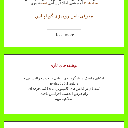
Posted in
آموزشی
,
اطلاعرسانی
, and
فناوری
معرفی تلفن رومیزی گویا پناس
دانلود
Read more
آموزش
تلفن
رومیزی
Sidebar
پناس
نوشته‌های تازه
ادعای ماسک از بازگرداندن بینایی تا «دید فراانسانی»
دانلود nvda2026.1
ثبت‌نام در کلاس‌های کامپیوتر i c d l فنی‌حرفه‌ای
وام قرض الحسنه افزایش یافت
اطلاعیه مهم