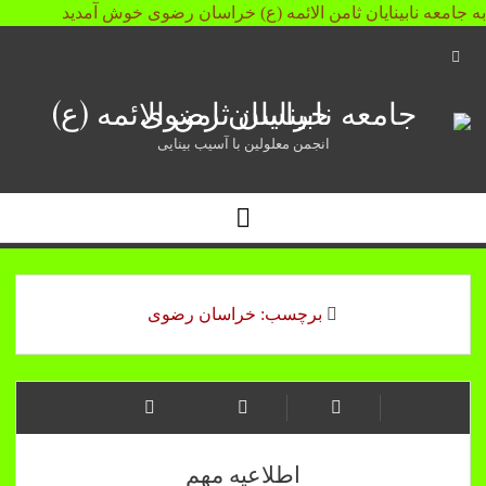
به جامعه نابینایان ثامن الائمه (ع) خراسان رضوی خوش آمدید
Open
Search
جامعه
Bar
نابینایان
انجمن معلولین با آسیب بینایی
ثامن
Open
الائمه
Menu
(ع)
خراسان
برچسب:
خراسان رضوی
رضوی
اطلاعیه مهم