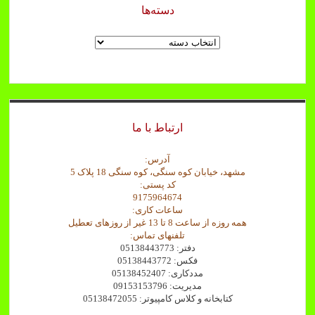
دسته‌ها
دسته‌ها
ارتباط با ما
آدرس:
مشهد، خیابان کوه سنگی، کوه سنگی 18 پلاک 5
کد پستی:
9175964674
ساعات کاری:
همه روزه از ساعت 8 تا 13 غیر از روزهای تعطیل
تلفنهای تماس:
دفتر: 05138443773
فکس: 05138443772
مددکاری: 05138452407
مدیریت: 09153153796
کتابخانه و کلاس کامپیوتر: 05138472055