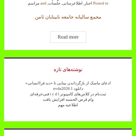
Posted in
اخبار
,
اطلاعرسانی
,
جلسات
, and
مراسم
مجمع ساليانه جامعه نابینایان ثامن
اطلاعیه
Read more
مهم
Sidebar
نوشته‌های تازه
ادعای ماسک از بازگرداندن بینایی تا «دید فراانسانی»
دانلود nvda2026.1
ثبت‌نام در کلاس‌های کامپیوتر i c d l فنی‌حرفه‌ای
وام قرض الحسنه افزایش یافت
اطلاعیه مهم