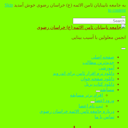
به جامعه نابینایان ثامن الائمه (ع) خراسان رضوی خوش آمدید
Skip
to content
Open
Search
search
جامعه
bar
نابینایان
انجمن معلولین با آسیب بینایی
ثامن
الائمه
(ع)
open
menu
خراسان
صفحه اصلی
رضوی
جدیدترین مطالب
آموزشی
دانلود نرم افزار ثامن برای اندروید
دانلود صفحه خوان
دانلود کتاب بریل
مسابقه
open
افراد برتر مسابقه
dropdown
ورود اعضا
menu
open
ثبت نام اعضا
dropdown
درباره جامعه ثامن الائمه خراسان رضوی
menu
تماس با ما