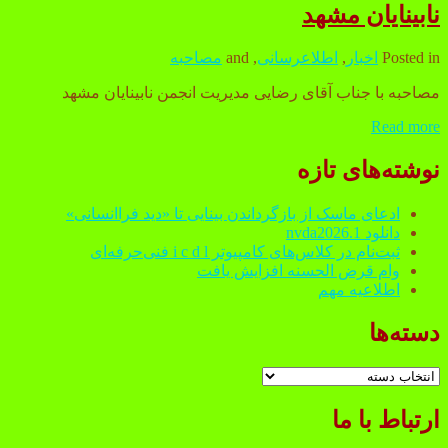
نابینایان مشهد
با
مدیرعامل
جامعه
Posted in
اخبار
,
اطلاعرسانی
, and
مصاحبه
نابینایان
خراسان
مصاحبه با جناب آقای رضایی مدیریت انجمن نابینایان مشهد
رضوی
Read more
مصاحبه
با
Sidebar
جناب
نوشته‌های تازه
آقای
رضایی
ادعای ماسک از بازگرداندن بینایی تا «دید فراانسانی»
مدیریت
دانلود nvda2026.1
انجمن
ثبت‌نام در کلاس‌های کامپیوتر i c d l فنی‌حرفه‌ای
نابینایان
وام قرض الحسنه افزایش یافت
مشهد
اطلاعیه مهم
دسته‌ها
دسته‌ها
ارتباط با ما