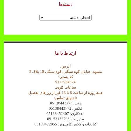
دسته‌ها
دسته‌ها
ارتباط با ما
آدرس:
مشهد، خیابان کوه سنگی، کوه سنگی 18 پلاک 5
کد پستی:
9175964674
ساعات کاری:
همه روزه از ساعت 8 تا 13 غیر از روزهای تعطیل
تلفنهای تماس:
دفتر: 05138443773
فکس: 05138443772
مددکاری: 05138452407
مدیریت: 09153153796
کتابخانه و کلاس کامپیوتر: 05138472055