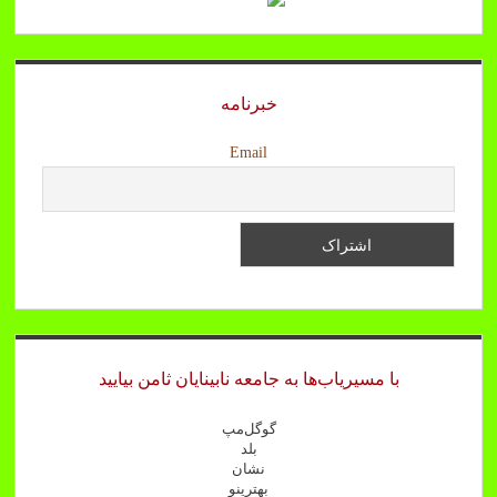
خبرنامه
Email
با مسیریاب‌ها به جامعه نابینایان ثامن بیایید
گوگل‌مپ
بلد
نشان
بهترینو