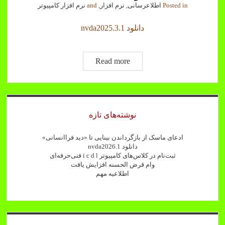
Posted in
اطلاعرسانی
,
نرم افزار
, and
نرم افزار کامپیوتر
دانلود nvda2025.3.1
دانلود
Read more
nvda2025.3.1
Sidebar
نوشته‌های تازه
ادعای ماسک از بازگرداندن بینایی تا «دید فراانسانی»
دانلود nvda2026.1
ثبت‌نام در کلاس‌های کامپیوتر i c d l فنی‌حرفه‌ای
وام قرض الحسنه افزایش یافت
اطلاعیه مهم