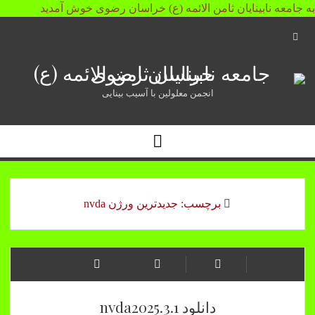
به جامعه نابینایان ثامن الائمه (ع) خراسان رضوی خوش آمدید
Open
Search
جامعه
Bar
نابینایان
انجمن معلولین با آسیب بینایی
ثامن
Open
الائمه
Menu
(ع)
خراسان
برچسب:
جدیدترین ورژن nvda
رضوی
دانلود nvda2025.3.1