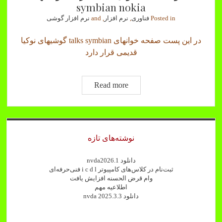
symbian nokia
Posted in
فناوری
,
نرم افزار
, and
نرم افزار گوشی
در این پست صفحه خوانهای talks symbian گوشیهای نوکیا
قدیمی قرار دارد
دانلود
Read more
صفحه
خوان
talks
Sidebar
برای
نوشته‌های تازه
گوشیهای
symbian
دانلود nvda2026.1
nokia
ثبت‌نام در کلاس‌های کامپیوتر i c d l فنی‌حرفه‌ای
وام قرض الحسنه افزایش یافت
اطلاعیه مهم
دانلود nvda 2025.3.3