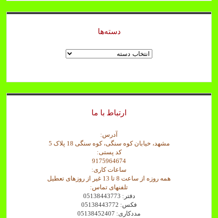
دسته‌ها
دسته‌ها
ارتباط با ما
آدرس:
مشهد، خیابان کوه سنگی، کوه سنگی 18 پلاک 5
کد پستی:
9175964674
ساعات کاری:
همه روزه از ساعت 8 تا 13 غیر از روزهای تعطیل
تلفنهای تماس:
دفتر: 05138443773
فکس: 05138443772
مددکاری: 05138452407