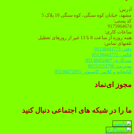
آدرس:
مشهد، خیابان کوه سنگی، کوه سنگی 18 پلاک 5
کد پستی:
9175964674
ساعات کاری:
همه روزه از ساعت 8 تا 13 غیر از روزهای تعطیل
تلفنهای تماس:
دفتر: 05138443773
فکس: 05138443772
مددکاری: 05138452407
مدیریت: 09153153796
کتابخانه و کلاس کامپیوتر: 05138472055
مجوز ای‌نماد
ما را در شبکه های اجتماعی دنبال کنید