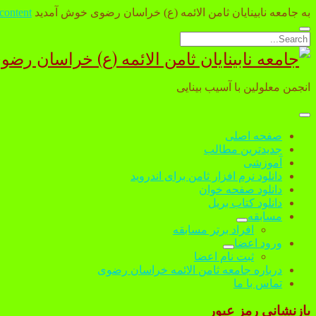
به جامعه نابینایان ثامن الائمه (ع) خراسان رضوی خوش آمدید
 content
Open
Search
search
جامعه
bar
نابینایان
انجمن معلولین با آسیب بینایی
ثامن
الائمه
open
menu
صفحه اصلی
(ع)
جدیدترین مطالب
آموزشی
خراسان
دانلود نرم افزار ثامن برای اندروید
رضوی
دانلود صفحه خوان
دانلود کتاب بریل
مسابقه
open
افراد برتر مسابقه
dropdown
ورود اعضا
menu
open
ثبت نام اعضا
dropdown
درباره جامعه ثامن الائمه خراسان رضوی
menu
تماس با ما
بازنشانی رمز عبور