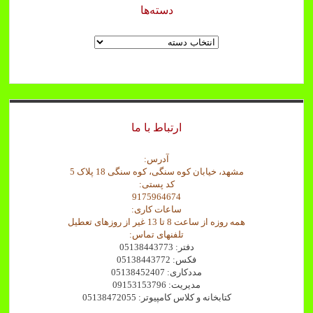
دسته‌ها
دسته‌ها
ارتباط با ما
آدرس:
مشهد، خیابان کوه سنگی، کوه سنگی 18 پلاک 5
کد پستی:
9175964674
ساعات کاری:
همه روزه از ساعت 8 تا 13 غیر از روزهای تعطیل
تلفنهای تماس:
دفتر: 05138443773
فکس: 05138443772
مددکاری: 05138452407
مدیریت: 09153153796
کتابخانه و کلاس کامپیوتر: 05138472055