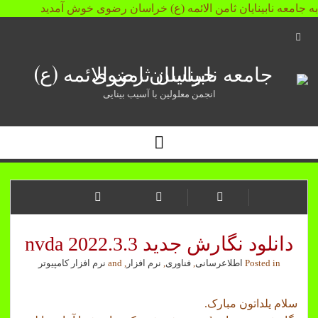
به جامعه نابینایان ثامن الائمه (ع) خراسان رضوی خوش آمدید
Open
Search
جامعه
Bar
نابینایان
انجمن معلولین با آسیب بینایی
ثامن
Open
الائمه
Menu
(ع)
خراسان
رضوی
دانلود نگارش جدید nvda 2022.3.3
Posted in
اطلاعرسانی
,
فناوری
,
نرم افزار
, and
نرم افزار کامپیوتر
سلام یلداتون مبارک.