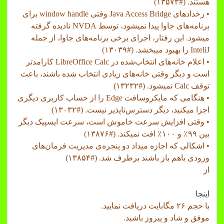
هستند. (#۱۳۵۷۳)
• رخدادهای Java Access Bridge وقتی window handle برای
برنامه‌های جاوا پیدا نمیشود، توسط NVDA نادیده گرفته
میشود. این رفتار، اجرای برخی برنامه‌های جاوا، از جمله
InteliJ را بهبود میبخشد. (#۱۳۰۳۹)
• اعلام خانه‌های انتخاب‌شده در LibreOffice Calc کارامدتر
است و دیگر وقتی خانه‌های زیادی انتخاب شده باشند، باعث
توقف Calc نمیشود. (#۱۳۲۳۲)
• هنگامی که مایکروسافت Edge را از حساب کاربری دیگری
اجرا میکنید، دیگر دسترس‌ناپذیر نیست. (#۱۳۰۳۲)
• وقتی افزایش سرعت خاموش است، سرعت ایسپیک دیگر
بین ۹۹٪ و ۱۰۰٪ افت نمیکند. (#۱۳۸۷۶)
• اشکالی که اجازه میداد دو پنجره‌ی مدیریت فرمان‌های
ورودی باهم باز باشند برطرف شد. (#۱۳۸۵۴)
از
اینجا
با حجم ۲۶ مگابایت دریافت نمایید.
موفق و شاد و پیروز باشید.