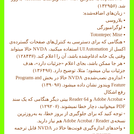
شد. (#۱۳۲۹۵)
◦ زبان‌های اضافه‌شده:
▪ بلاروسی
▪ لوگزامبورگی
▪ Totontepec Mixe
• هنگامی که برای دسترسی به کنترل‌های صفحات گسترده‌ی
اکسل از UI Automation استفاده میکنید، NVDA حالا میتواند
وقتی یک خانه ادغام‌شده باشد، آن را اعلام کند. (#۱۲۸۴۳)
• هر جا ممکن باشد، بجای اعلام «جزئیات دارد»، هدف
جزئیات بیان میشود؛ مثلا، توضیح دارد. (#۱۳۶۴۹)
• اندازه‌ی نصب‌شده‌ی NVDA حالا در بخش Programs and
Feature ویندوز نشان داده میشود. (#۱۳۹۰۹)
رفع اشکال
• Adobe Acrobat و Reader 64 بیتی دیگر هنگامی که یک سند
PDF میخوانید، دچار خطا نمیشوند. (#۱۲۹۲۰)
◦ توجه کنید که برای جلوگیری از بروز خطا، به به‌روزترین
نسخه‌ی Adobe Acrobat / Reader هم نیاز دارید.
• واحدهای اندازه‌گیری فونت‌ها حالا در NVDA قابل ترجمه