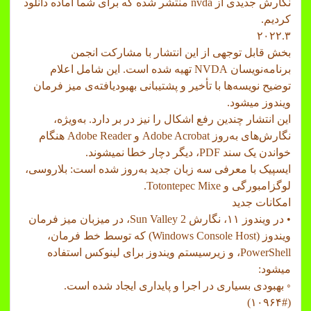
نگارش جدیدی از nvda منتشر شده که برای شما آماده دانلود
کردیم.
۲۰۲۲.۳
بخش قابل توجهی از این انتشار با مشارکت انجمن
برنامه‌نویسان NVDA تهیه شده است. این شامل اعلام
توضیح نویسه‌ها با تأخیر و پشتیبانی بهبود‌یافته‌ی میز فرمان
ویندوز میشود.
این انتشار چندین رفع اشکال را نیز در بر دارد. به‌ویژه،
نگارش‌های به‌روز Adobe Acrobat و Adobe Reader هنگام
خواندن یک سند PDF، دیگر دچار خطا نمیشوند.
ایسپیک با معرفی سه زبان جدید به‌روز شده است: بلاروسی،
لوگزامبورگی و Totontepec Mixe.
امکانات جدید
• در ویندوز ۱۱، نگارش Sun Valley 2، در میزبان میز فرمان
ویندوز (Windows Console Host) که توسط خط فرمان،
PowerShell، و زیرسیستم ویندوز برای لینوکس استفاده
میشود:
◦ بهبودی بسیاری در اجرا و پایداری ایجاد شده است.
(#۱۰۹۶۴)