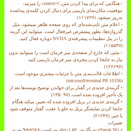
◦ هنگامی که برای پیدا کردن متن، control+f را میزنید،
موقعیت مکان‌نمای بازبینی برای دنبال کردن کلمه‌ی پیداشده
به‌روز میشود. (#۱۱۱۷۲)
◦ اعلام متن تایپ‌شده‌ای که روی صفحه ظاهر نمیشود، مثل
گذرواژه‌ها، بطور پیشفرض غیرفعال است. میتوانید این گزینه
را در پنل تنظیمات پیشرفته‌ی NVDA دوباره فعال کنید.
(#۱۱۵۵۴)
◦ متنی که خارج از صفحه‌ی میز فرمان است را میتوانید بدون
نیاز به جابجا کردن پنجره‌ی میز فرمان بازبینی کنید.
(#۱۲۶۶۹)
◦ اطلاعات قالب‌بندی متن با جزئیات بیشتری موجود است.
(microsoft/terminal PR 10336)
• گزینه‌ی جدیدی در گفتار برای خواندن توضیح نویسه‌ها بعد از
یک تأخیر افزوده شده است. (#۱۳۵۰۹)
• گزینه‌ی جدیدی در بریل افزوده شده که تعیین میکند هنگام
جابجا کردن نمایشگر بریل به جلو یا عقب، گفتار متوقف شود
یا خیر. (#۲۱۲۴)
تغییرات
• eSpeak NG به نگارش ۱.۵۲-dev، ویراست ۹de65fcb به‌روز