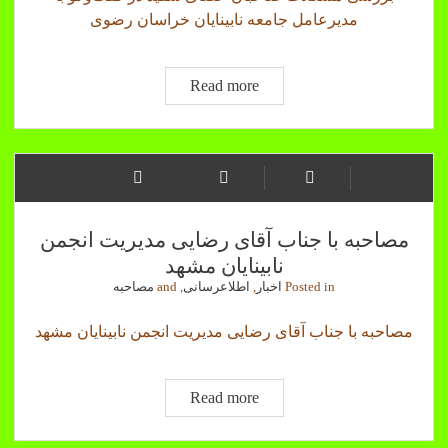
نابینایان
مدیرعامل جامعه نابینایان خراسان رضوی
مشهد
بررسی
Read more
مشکلات
صاحبان
عصای
سفید
در
گفت‌وگو
مصاحبه با جناب آقای رضایی مدیریت انجمن
با
نابینایان مشهد
مدیرعامل
Posted in
اخبار
,
اطلاعرسانی
, and
مصاحبه
جامعه
نابینایان
مصاحبه با جناب آقای رضایی مدیریت انجمن نابینایان مشهد
خراسان
رضوی
مصاحبه
Read more
با
جناب