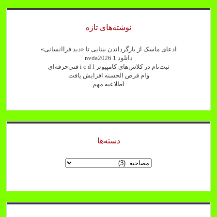
آقای
Sidebar
رضایی
نوشته‌های تازه
مدیریت
انجمن
ادعای ماسک از بازگرداندن بینایی تا «دید فراانسانی»
نابینایان
دانلود nvda2026.1
ثبت‌نام در کلاس‌های کامپیوتر i c d l فنی‌حرفه‌ای
مشهد
وام قرض الحسنه افزایش یافت
اطلاعیه مهم
دسته‌ها
دسته‌ها