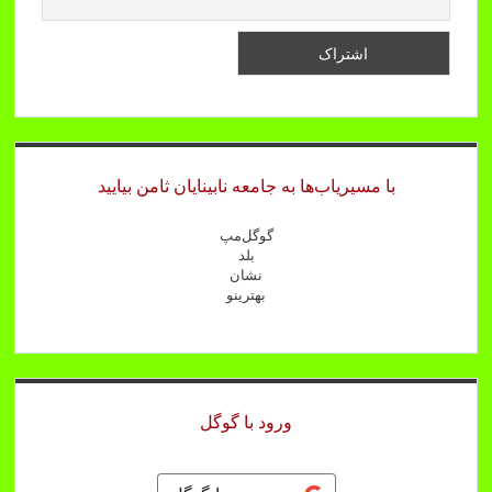
با مسیریاب‌ها به جامعه نابینایان ثامن بیایید
گوگل‌مپ
بلد
نشان
بهترینو
ورود با گوگل