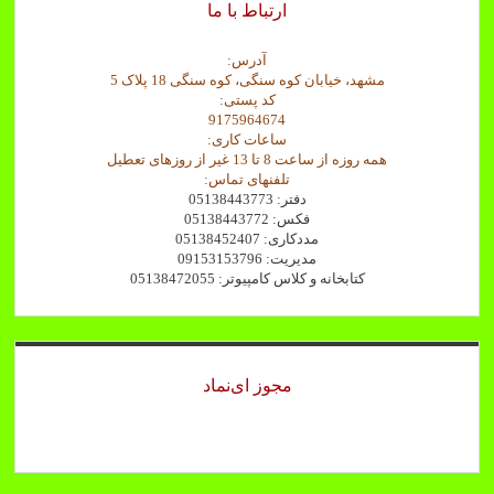
ارتباط با ما
آدرس:
مشهد، خیابان کوه سنگی، کوه سنگی 18 پلاک 5
کد پستی:
9175964674
ساعات کاری:
همه روزه از ساعت 8 تا 13 غیر از روزهای تعطیل
تلفنهای تماس:
دفتر: 05138443773
فکس: 05138443772
مددکاری: 05138452407
مدیریت: 09153153796
کتابخانه و کلاس کامپیوتر: 05138472055
مجوز ای‌نماد