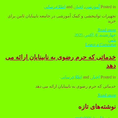
Posted in
آموزشی
,
اخبار
, and
اطلاعرسانی
تجهیزات توانبخشی و کمک آموزشی در جامعه نابینایان ثامن برای
خرید
Read more
تجهیزات
چهارشنبه, 8, اکتبر, 2025
توانبخشی
ثامن
و
Leave a Comment
کمک
آموزشی
خدماتی که حرم رضوی به نابینایان ارائه می
در
جامعه
دهد
نابینایان
ثامن
برای
Posted in
اخبار
, and
اطلاعرسانی
خرید
خدماتی که حرم رضوی به نابینایان ارائه می دهد
Read more
خدماتی
که
Sidebar
حرم
نوشته‌های تازه
رضوی
به