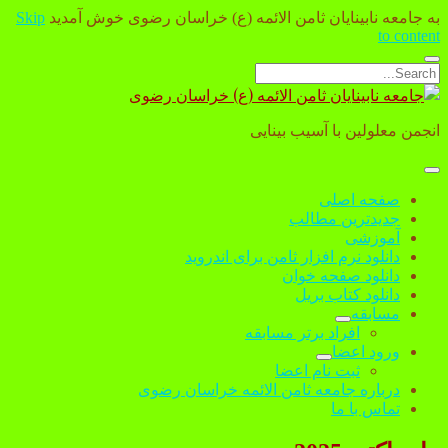
به جامعه نابینایان ثامن الائمه (ع) خراسان رضوی خوش آمدید
Skip
to content
Open
Search
search
جامعه
bar
نابینایان
انجمن معلولین با آسیب بینایی
ثامن
الائمه
(ع)
open
menu
خراسان
صفحه اصلی
رضوی
جدیدترین مطالب
آموزشی
دانلود نرم افزار ثامن برای اندروید
دانلود صفحه خوان
دانلود کتاب بریل
مسابقه
open
افراد برتر مسابقه
dropdown
ورود اعضا
menu
open
ثبت نام اعضا
dropdown
درباره جامعه ثامن الائمه خراسان رضوی
menu
تماس با ما