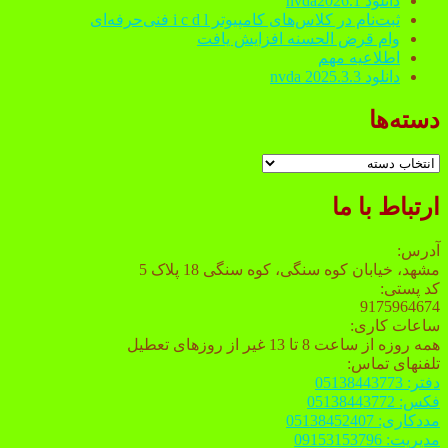
دانلود nvda2026.1
نابینایان
ثبت‌نام در کلاس‌های کامپیوتر i c d l فنی‌حرفه‌ای
ارائه
وام قرض الحسنه افزایش یافت
می
اطلاعیه مهم
دهد
دانلود nvda 2025.3.3
دسته‌ها
دسته‌ها
ارتباط با ما
آدرس:
مشهد، خیابان کوه سنگی، کوه سنگی 18 پلاک 5
کد پستی:
9175964674
ساعات کاری:
همه روزه از ساعت 8 تا 13 غیر از روزهای تعطیل
تلفنهای تماس:
دفتر: 05138443773
فکس: 05138443772
مددکاری: 05138452407
مدیریت: 09153153796