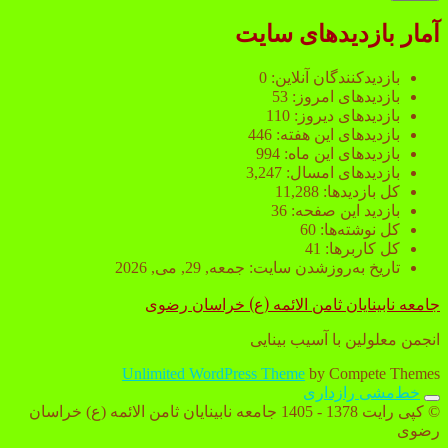
آمار بازدیدهای سایت
بازدیدکنندگان آنلاین:
0
بازدیدهای امروز:
53
بازدیدهای دیروز:
110
بازدیدهای این هفته:
446
بازدیدهای این ماه:
994
بازدیدهای امسال:
3,247
کل بازدیدها:
11,288
بازدید این صفحه:
36
کل نوشته‌ها:
60
کل کاربرها:
41
تاریخ به‌روزشدن سایت:
جمعه, 29, می, 2026
جامعه نابینایان ثامن الائمه (ع) خراسان رضوی
انجمن معلولین با آسیب بینایی
Unlimited WordPress Theme
by Compete Themes
خط‌مشی رازداری
Scroll
© کپی رایت 1378 - 1405 جامعه نابینایان ثامن الائمه (ع) خراسان
to
رضوی
the