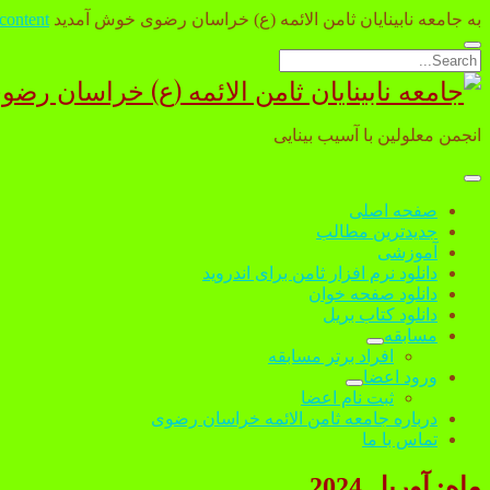
به جامعه نابینایان ثامن الائمه (ع) خراسان رضوی خوش آمدید
 content
Open
Search
search
جامعه
bar
نابینایان
انجمن معلولین با آسیب بینایی
ثامن
الائمه
open
menu
صفحه اصلی
(ع)
جدیدترین مطالب
آموزشی
خراسان
دانلود نرم افزار ثامن برای اندروید
رضوی
دانلود صفحه خوان
دانلود کتاب بریل
مسابقه
open
افراد برتر مسابقه
dropdown
ورود اعضا
menu
open
ثبت نام اعضا
dropdown
درباره جامعه ثامن الائمه خراسان رضوی
menu
تماس با ما
ماه:
آوریل 2024