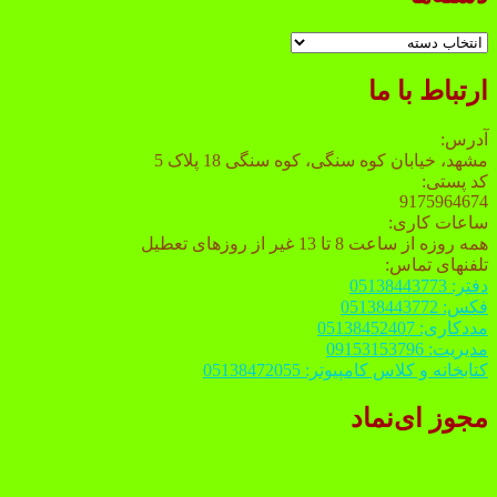
دسته‌ها
ارتباط با ما
آدرس:
مشهد، خیابان کوه سنگی، کوه سنگی 18 پلاک 5
کد پستی:
9175964674
ساعات کاری:
همه روزه از ساعت 8 تا 13 غیر از روزهای تعطیل
تلفنهای تماس:
دفتر: 05138443773
فکس: 05138443772
مددکاری: 05138452407
مدیریت: 09153153796
کتابخانه و کلاس کامپیوتر: 05138472055
مجوز ای‌نماد