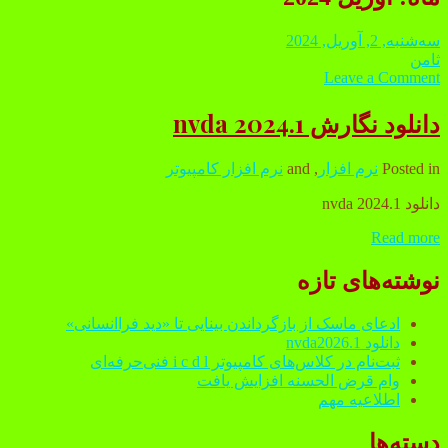
سه‌شنبه, 2, آوریل, 2024
ثامن
Leave a Comment
دانلود نگارش 2024.1 nvda
Posted in
نرم افزار
, and
نرم افزار کامپیوتر
دانلود nvda 2024.1
Read more
دانلود
نگارش
Sidebar
2024.1
نوشته‌های تازه
nvda
ادعای ماسک از بازگرداندن بینایی تا «دید فراانسانی»
دانلود nvda2026.1
ثبت‌نام در کلاس‌های کامپیوتر i c d l فنی‌حرفه‌ای
وام قرض الحسنه افزایش یافت
اطلاعیه مهم
دسته‌ها