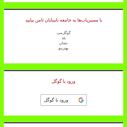
با مسیریاب‌ها به جامعه نابینایان ثامن بیایید
گوگل‌مپ
بلد
نشان
بهترینو
ورود با گوگل
ورود با گوگل