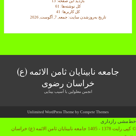
بازدید این صفحه:
13
کل نوشته‌ها:
61
کل کاربرها:
41
تاریخ به‌روزشدن سایت:
جمعه, 7, آگوست, 2026
جامعه نابینایان ثامن الائمه (ع)
خراسان رضوی
انجمن معلولین با آسیب بینایی
Unlimited WordPress Theme
by Compete Themes
خط‌مشی رازداری
© کپی رایت 1378 - 1405 جامعه نابینایان ثامن الائمه (ع) خراسان
رضوی