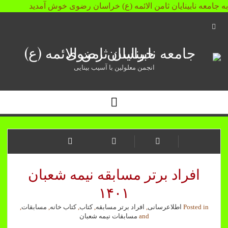
به جامعه نابینایان ثامن الائمه (ع) خراسان رضوی خوش آمدید
Open
Search
جامعه
Bar
نابینایان
انجمن معلولین با آسیب بینایی
ثامن
Open
الائمه
Menu
(ع)
خراسان
رضوی
افراد برتر مسابقه نیمه شعبان
۱۴۰۱
Posted in
اطلاعرسانی
,
افراد برتر مسابقه
,
کتاب
,
کتاب خانه
,
مسابقات
,
and
مسابقات نیمه شعبان