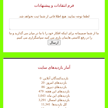
فرم انتقادات و پیشنهادات
ل
لطفا توجه نمایید: هیچ اطلاعاتی از شما ثبت نخواهد شد.
ط
ف
ا
ما از شما صمیمانه برای اینکه افکار خود را با ما در میان می گذارید و ما
ش
را در رفع کاستی هایمان یاری می کنید سپاسگزاری می کنیم.
م
ارسال
ا
ن
م
ا
ی
ی
آمار بازدیدهای سایت
د
:
بازدیدکنندگان آنلاین:
0
بازدیدهای امروز:
20
بازدیدهای دیروز:
86
بازدیدهای این هفته:
479
بازدیدهای این ماه:
1,043
بازدیدهای امسال:
3,291
کل بازدیدها:
11,341