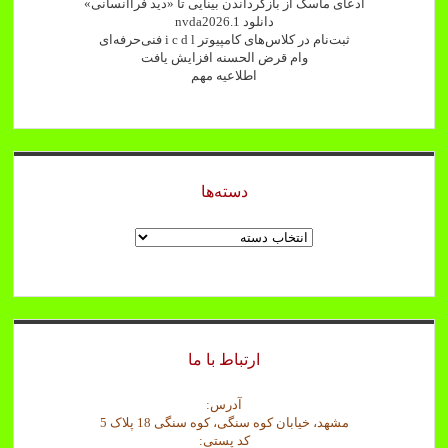
ادعای ماسک از بازگرداندن بینایی تا «دید فراانسانی»
دانلود nvda2026.1
ثبت‌نام در کلاس‌های کامپیوتر i c d l فنی‌حرفه‌ای
وام قرض الحسنه افزایش یافت
اطلاعیه مهم
دسته‌ها
دسته‌ها
ارتباط با ما
آدرس:
مشهد، خیابان کوه سنگی، کوه سنگی 18 پلاک 5
کد پستی: